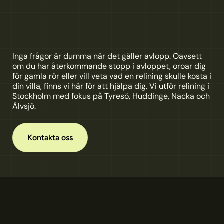
Är
du
i
behov
av
hjälp?
Är
du
i
behov
av
hjälp
med
relining
i
Stockholm
Inga frågor är dumma när det gäller avlopp. Oavsett 
om du har återkommande stopp i avloppet, oroar dig 
för gamla rör eller vill veta vad en relining skulle kosta i 
din villa, finns vi här för att hjälpa dig. Vi utför relining i 
Stockholm med fokus på Tyresö, Huddinge, Nacka och 
Älvsjö.
Kontakta oss
Med över 10 års erfarenhet, så är dina 