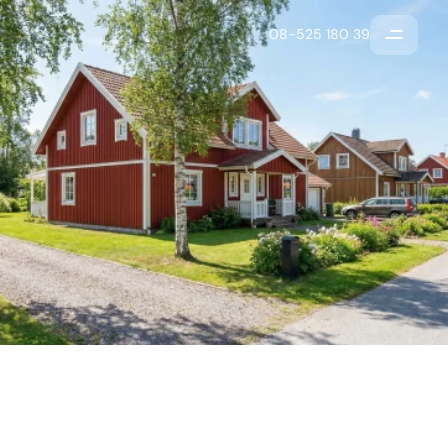
08-525 180 39
Relining
av
villa
i
Stockholm:
kostnad,
metod
&
offert